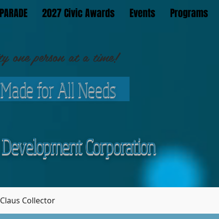
PARADE
2027 Civic Awards
Events
Programs
 one person at a time!
 Made for All Needs
Development Corporation
Claus Collector