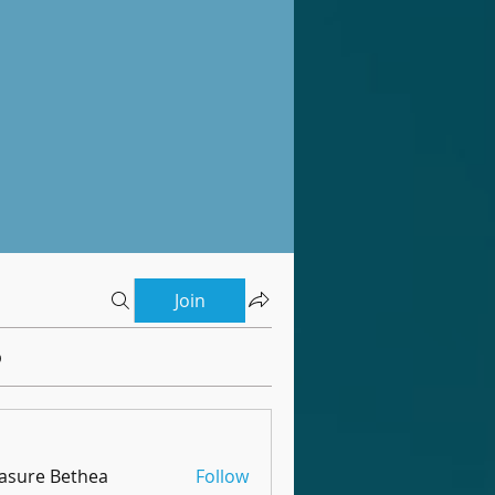
Join
b
asure Bethea
Follow
e Bethea