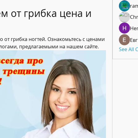
ra
м от грибка цена и 
Chr
He
 от грибка ногтей. Ознакомьтесь с ценами 
Ев
алогами, предлагаемыми на нашем сайте.
See All 