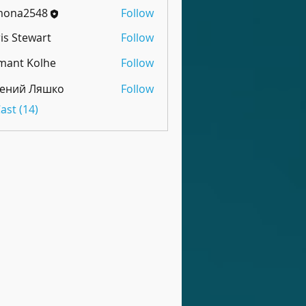
mona2548
Follow
is Stewart
Follow
mant Kolhe
Follow
гений Ляшко
Follow
Cast (14)