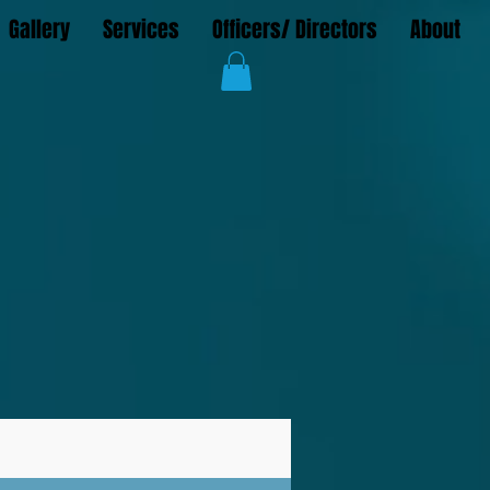
Gallery
Services
Officers/ Directors
About