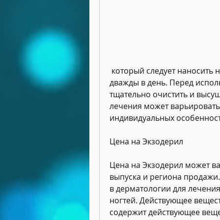
 который следует наносить на пораженные участки кожи или ногтей 
дважды в день. Перед испо
тщательно очистить и высуш
лечения может варьироватьс
индивидуальных особенност
Цена на Экзодерил
Цена на Экзодерил может ва
выпуска и региона продажи.
в дерматологии для лечения
ногтей. Действующее вещест
содержит действующее веще