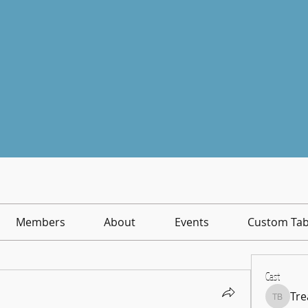
Members
About
Events
Custom Ta
Cast
Tre
Treasur