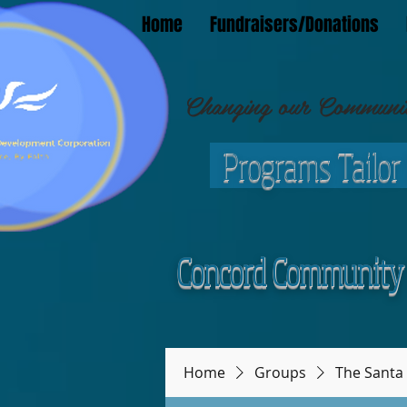
Home
Fundraisers/Donations
Changing our Community
Programs Tailor
C
oncord Community 
Home
Groups
The Santa 